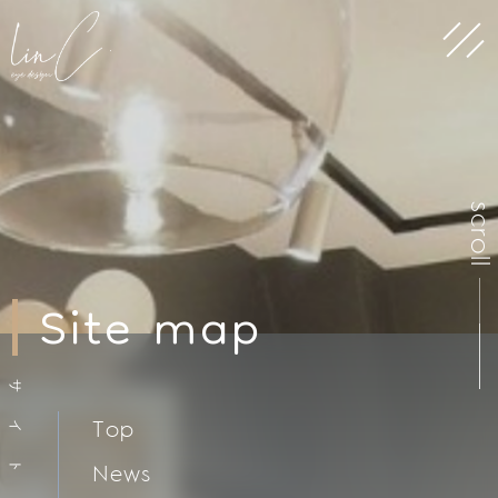
scrol
Site map
サ
Top
イ
News
ト