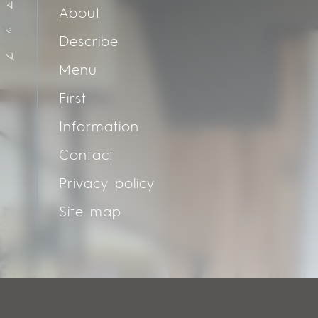
マ
About
ッ
Describe
プ
Menu
First
Information
Contact
Privacy policy
Site map