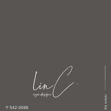
return top
〒542-0086